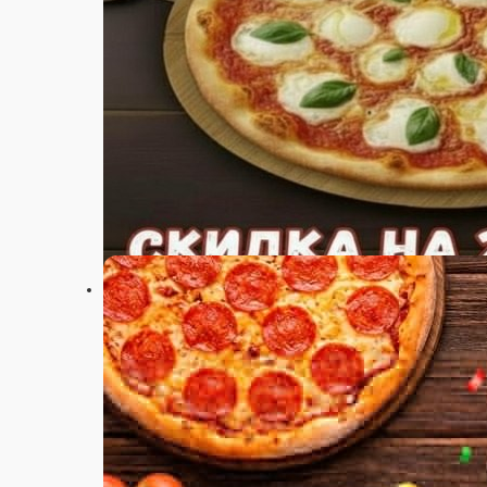
Настройки
+7(846)252-62-72
Главная
Акции
Отзывы
О нас