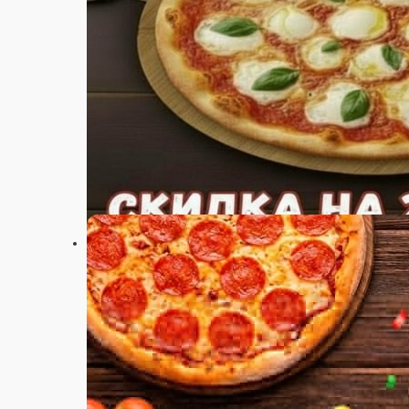
Настройки
+7(846)252-62-72
Главная
Акции
Отзывы
О нас