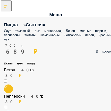
Меню
Пицца «Сытная»
Соус томатный, сыр моцарелла, Бекон, мясные шарики, пепперони,
томаты, шампиньоны, болгарский перец, красный лук
700 г.
689 ₽
В корз
Допы для пицц
Бекон 40гр
80 ₽
Пепперони 40гр
80 ₽